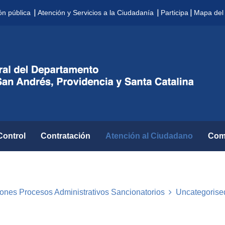
|
|
|
ón pública
Atención y Servicios a la Ciudadanía
Participa
Mapa del 
Control
Contratación
Atención al Ciudadano
Com
ciones Procesos Administrativos Sancionatorios
Uncategorise