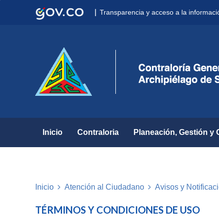
Nota:
|
Transparencia y acceso a la informaci
este
sitio
web
incluye
un
sistema
de
accesibilidad.
Presione
Control-
F11
para
Inicio
Contraloria
Planeación, Gestión y 
ajustar
el
sitio
web
a
Inicio
Atención al Ciudadano
Avisos y Notifica
las
personas
TÉRMINOS Y CONDICIONES DE USO
con