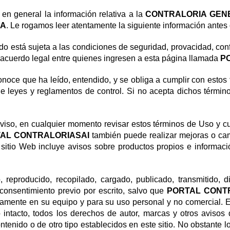
 en general la información relativa a la
CONTRALORIA GEN
NA
. Le rogamos leer atentamente la siguiente información ante
enido está sujeta a las condiciones de seguridad, provacidad, c
 acuerdo legal entre quienes ingresen a esta página llamada
P
onoce que ha leído, entendido, y se obliga a cumplir con estos
 de leyes y reglamentos de control. Si no acepta dichos términ
aviso, en cualquier momento revisar estos términos de Uso y cu
AL CONTRALORIASAI
también puede realizar mejoras o cam
e sitio Web incluye avisos sobre productos propios e informac
reproducido, recopilado, cargado, publicado, transmitido, dis
 consentimiento previo por escrito, salvo que
PORTAL CONT
icamente en su equipo y para su uso personal y no comercial. E
 intacto, todos los derechos de autor, marcas y otros avisos
enido o de otro tipo establecidos en este sitio. No obstante lo 