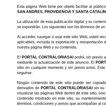
discapacidad
visual
Esta página Web tiene por objeto facilitar al público
que
SAN ANDRES, PROVIDENCIA Y SANTA CATALI
están
usando
La utilización de esta publicación digital y su cont
un
se expondrán. Los siguientes son los términos de un
lector
de
Al acceder, navegar o usar este sitio Web, usted rec
pantalla;
aplicables, incluida la exportación y reexportación
Presione
nuestra página Web y su contenido,
Control-
F10
El
PORTAL CONTRALORIASAI
podrá, sin previo 
para
mediante la actualización de este anuncio. El
PORT
abrir
sitio en cualquier momento y sin previo aviso. Est
un
seguirse.
menú
de
Ningún contenido de este sitio puede ser copiado, 
accesibilidad.
derivados de
PORTAL CONTRALORIASAI
sin su
visualizar las páginas Web dentro de este sitio, ún
contenido mostrado en este sitio, su mantenimiento
términos, condiciones y avisos que acompañan al cont