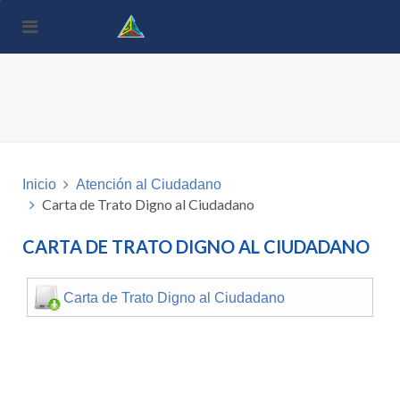
Nota:
este
sitio
web
incluye
un
sistema
de
accesibilidad.
Inicio
Atención al Ciudadano
Carta de Trato Digno al Ciudadano
CARTA DE TRATO DIGNO AL CIUDADANO
Carta de Trato Digno al Ciudadano