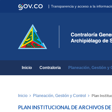
Nota:
|
Transparencia y acceso a la informaci
este
sitio
web
incluye
un
sistema
de
accesibilidad.
Presione
Control-
F11
para
Inicio
Contraloria
Planeación, Gestión y 
ajustar
el
sitio
web
a
Plan Institu
Inicio
Planeación, Gestión y Control
las
personas
PLAN INSTITUCIONAL DE ARCHIVOS DE 
con