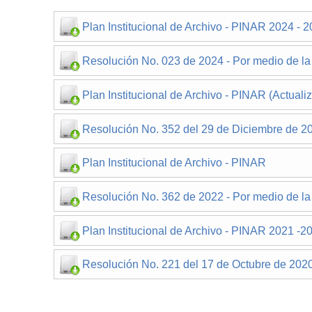
discapacidad
visual
Plan Institucional de Archivo - PINAR 2024 - 
que
están
usando
Resolución No. 023 de 2024 - Por medio de la c
un
lector
Plan Institucional de Archivo - PINAR (Actual
de
pantalla;
Resolución No. 352 del 29 de Diciembre de 202
Presione
Control-
F10
Plan Institucional de Archivo - PINAR
para
abrir
Resolución No. 362 de 2022 - Por medio de la c
un
menú
Plan Institucional de Archivo - PINAR 2021 -2
de
accesibilidad.
Resolución No. 221 del 17 de Octubre de 2020 