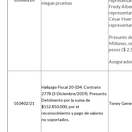
representan
niegan pruebas
Fredy Alber
representan
César Huert
representan
Presunto de
Millones, se
pesos ($ 2.
Asegurador
Hallazgo Fiscal 20-034. Contrato
2778 (3-Diciembre/2019). Presunto
Detrimento por la suma de
010402/21
Toney Gene S
$152.850.000, por el
reconocimiento y pago de valores
no soportados.