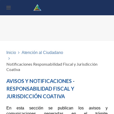
Nota:
este
sitio
web
incluye
un
sistema
de
accesibilidad.
Inicio
Atención al Ciudadano
Notificaciones Responsabilidad Fiscal y Jurisdicción
Coativa
AVISOS Y NOTIFICACIONES -
RESPONSABILIDAD FISCAL Y
JURISDICCIÓN COATIVA
En esta sección se publican los avisos y
comunicaciones generadas en el trámite