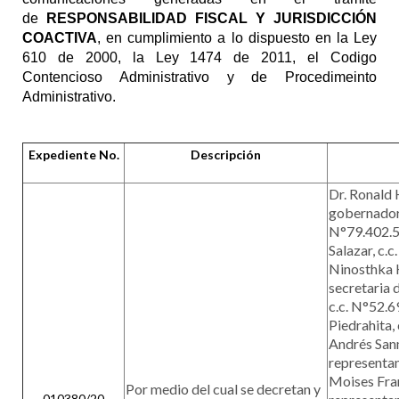
de
RESPONSABILIDAD FISCAL Y JURISDICCIÓN
COACTIVA
, en cumplimiento a lo dispuesto en la Ley
610 de 2000, la Ley 1474 de 2011, el Codigo
Contencioso Administrativo y de Procedimeinto
Administrativo.
Expediente No.
Descripción
Dr. Ronald 
gobernador,
N°79.402.59
Salazar, c.
Ninosthka 
secretaria d
c.c. N°52.6
Piedrahita, 
Andrés Sanm
representan
Moises Fran
Por medio del cual se decretan y
010380/20