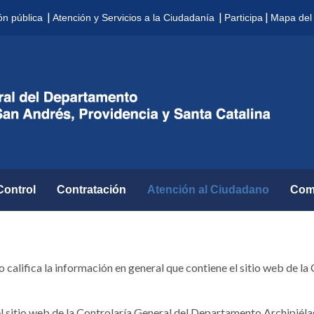
|
|
|
ón pública
Atención y Servicios a la Ciudadanía
Participa
Mapa del 
Control
Contratación
Atención al Ciudadano
Com
califica la información en general que contiene el sitio web de l
el sitio web de la Controlaría General del Departamento Archipiél