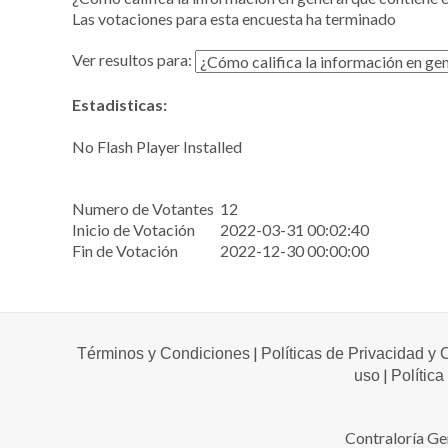
discapacidad
Las votaciones para esta encuesta ha terminado
visual
que
Ver resultos para:
están
usando
Estadisticas:
un
lector
No Flash Player Installed
de
pantalla;
Presione
Numero de Votantes
12
Control-
Inicio de Votación
2022-03-31 00:02:40
F10
Fin de Votación
2022-12-30 00:00:00
para
abrir
un
menú
de
|
Términos y Condiciones
Políticas de Privacidad y
accesibilidad.
|
uso
Política
Contraloría Ge