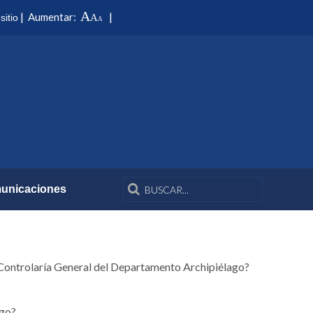
A
|
|
Aumentar:
sitio
A
A
unicaciones
a Controlaría General del Departamento Archipiélago?
ago?