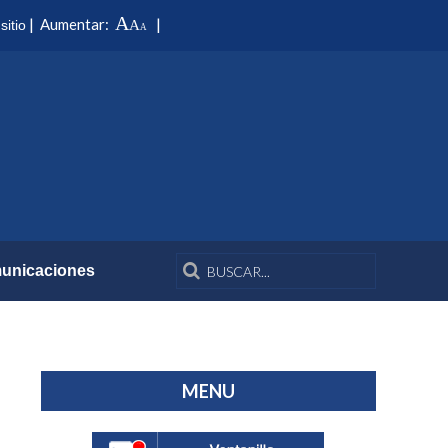
A
|
|
Aumentar:
sitio
A
A
unicaciones
MENU