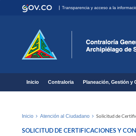
Nota:
|
Transparencia y acceso a la informaci
este
sitio
web
incluye
un
sistema
de
accesibilidad.
Presione
Control-
F11
para
Inicio
Contraloria
Planeación, Gestión y 
ajustar
el
sitio
web
a
Solicitud de Certif
Inicio
Atención al Ciudadano
las
personas
SOLICITUD DE CERTIFICACIONES Y CO
con