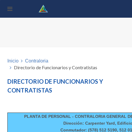
Nota:
este
sitio
web
incluye
un
sistema
de
accesibilidad.
Inicio
Contraloria
Directorio de Funcionarios y Contratistas
DIRECTORIO DE FUNCIONARIOS Y
CONTRATISTAS
PLANTA DE PERSONAL - CONTRALORIA GENERAL D
Dirección: Carpenter Yard, Edific
Conmutador: (578) 512 5190, 512 01