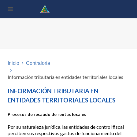
Nota:
este
sitio
web
incluye
un
sistema
de
accesibilidad.
Inicio
Contraloria
Información tributaria en entidades territoriales locales
INFORMACIÓN TRIBUTARIA EN
ENTIDADES TERRITORIALES LOCALES
Procesos de recaudo de rentas locales
Por su naturaleza jurídica, las entidades de control fiscal
perciben sus respectivos gastos de funcionamiento del