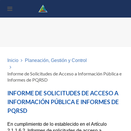
Nota:
este
sitio
web
incluye
un
sistema
de
accesibilidad.
Inicio
Planeación, Gestión y Control
Informe de Solicitudes de Acceso a Información Pública e
Informes de PQRSD
INFORME DE SOLICITUDES DE ACCESO A
INFORMACIÓN PÚBLICA E INFORMES DE
PQRSD
En cumplimiento de lo establecido en el Artículo
2.1.1.6.2. Informes de solicitudes de acceso a