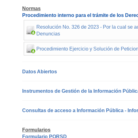
discapacidad
visual
Normas
que
Procedimiento interno para el trámite de los Der
están
usando
Resolución No. 326 de 2023 - Por la cual se ac
un
Denuncias
lector
de
Procedimiento Ejercicio y Solución de Petici
pantalla;
Presione
Control-
Datos Abiertos
F10
para
abrir
Instrumentos de Gestión de la Información Públic
un
menú
de
Consultas de acceso a Información Pública - Inf
accesibilidad.
Formularios
Formulario PQRSD