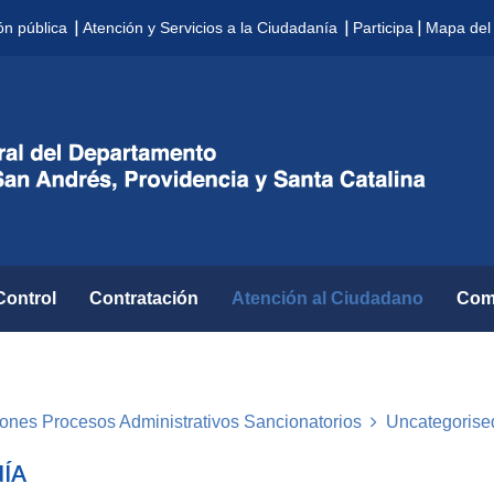
|
|
|
ón pública
Atención y Servicios a la Ciudadanía
Participa
Mapa del 
Control
Contratación
Atención al Ciudadano
Com
ciones Procesos Administrativos Sancionatorios
Uncategorise
NÍA