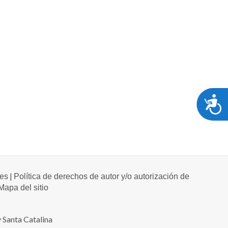
A
|
les
Política de derechos de autor y/o autorización de
Mapa del sitio
 Santa Catalina