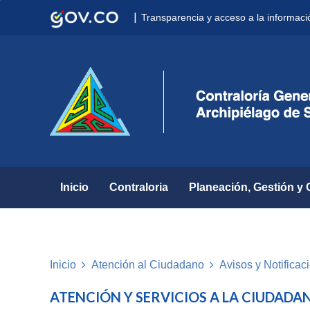
Nota:
|
Transparencia y acceso a la informaci
este
sitio
web
incluye
un
sistema
de
accesibilidad.
Presione
Control-
F11
para
Inicio
Contraloria
Planeación, Gestión y 
ajustar
el
sitio
web
a
Inicio
Atención al Ciudadano
Avisos y Notifica
las
personas
ATENCIÓN Y SERVICIOS A LA CIUDADA
con