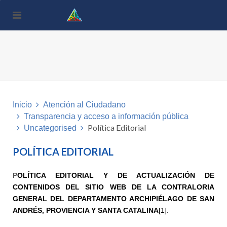
Nota:
este
sitio
web
incluye
un
sistema
de
accesibilidad.
Inicio
Atención al Ciudadano
Transparencia y acceso a información pública
Política Editorial
Uncategorised
POLÍTICA EDITORIAL
P
OLÍTICA EDITORIAL Y DE ACTUALIZACIÓN DE
CONTENIDOS DEL SITIO WEB DE LA CONTRALORIA
GENERAL DEL DEPARTAMENTO ARCHIPIÉLAGO DE SAN
ANDRÉS, PROVIENCIA Y SANTA CATALINA
[1]
.