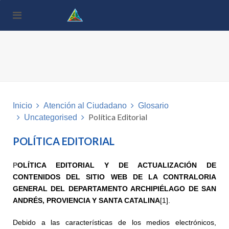
Nota:
este
sitio
web
incluye
un
sistema
de
accesibilidad.
Inicio
Atención al Ciudadano
Glosario
Política Editorial
Uncategorised
POLÍTICA EDITORIAL
P
OLÍTICA EDITORIAL Y DE ACTUALIZACIÓN DE
CONTENIDOS DEL SITIO WEB DE LA CONTRALORIA
GENERAL DEL DEPARTAMENTO ARCHIPIÉLAGO DE SAN
ANDRÉS, PROVIENCIA Y SANTA CATALINA
[1]
.
Debido a las características de los medios electrónicos,