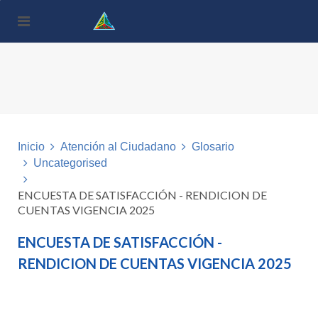
Nota:
este
sitio
web
incluye
un
sistema
de
accesibilidad.
Inicio
Atención al Ciudadano
Glosario
Uncategorised
ENCUESTA DE SATISFACCIÓN - RENDICION DE
CUENTAS VIGENCIA 2025
ENCUESTA DE SATISFACCIÓN -
RENDICION DE CUENTAS VIGENCIA 2025