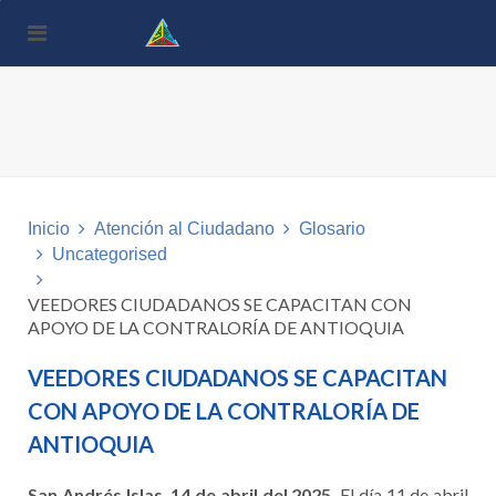
Nota:
este
sitio
web
incluye
un
sistema
de
accesibilidad.
Inicio
Atención al Ciudadano
Glosario
Uncategorised
VEEDORES CIUDADANOS SE CAPACITAN CON
APOYO DE LA CONTRALORÍA DE ANTIOQUIA
VEEDORES CIUDADANOS SE CAPACITAN
CON APOYO DE LA CONTRALORÍA DE
ANTIOQUIA
San Andrés Islas, 14 de abril del 2025.
El día 11 de abril