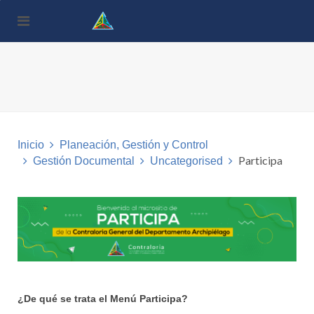
Nota:
este
sitio
web
incluye
un
sistema
de
accesibilidad.
Inicio
Planeación, Gestión y Control
Participa
Gestión Documental
Uncategorised
¿De qué se trata el Menú Participa?