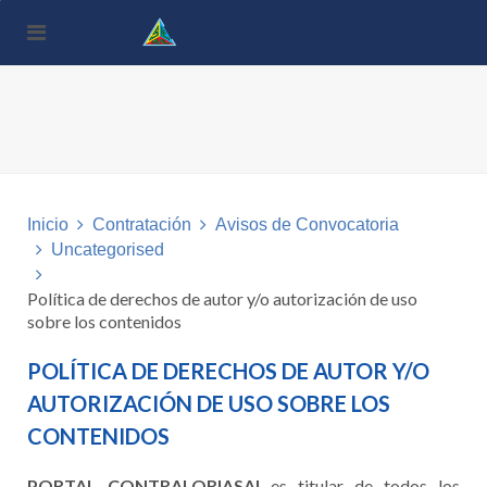
Nota:
este
sitio
web
incluye
un
sistema
de
accesibilidad.
Inicio
Contratación
Avisos de Convocatoria
Uncategorised
Política de derechos de autor y/o autorización de uso
sobre los contenidos
POLÍTICA DE DERECHOS DE AUTOR Y/O
AUTORIZACIÓN DE USO SOBRE LOS
CONTENIDOS
PORTAL CONTRALORIASAI
es titular de todos los