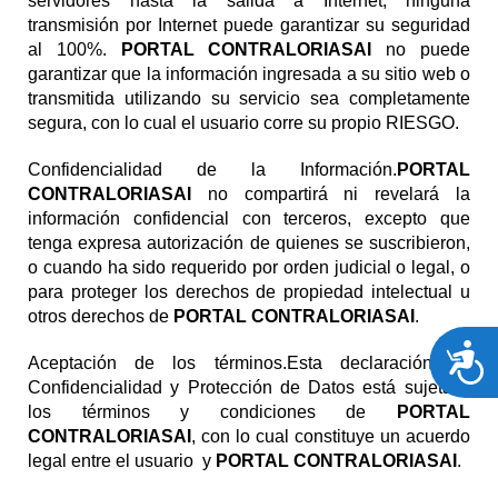
servidores hasta la salida a Internet, ninguna
transmisión por Internet puede garantizar su seguridad
al 100%.
PORTAL CONTRALORIASAI
no puede
garantizar que la información ingresada a su sitio web o
transmitida utilizando su servicio sea completamente
segura, con lo cual el usuario corre su propio RIESGO.
Confidencialidad de la Información.
PORTAL
CONTRALORIASAI
no compartirá ni revelará la
información confidencial con terceros, excepto que
tenga expresa autorización de quienes se suscribieron,
o cuando ha sido requerido por orden judicial o legal, o
para proteger los derechos de propiedad intelectual u
otros derechos de
PORTAL CONTRALORIASAI
.
A
Aceptación de los términos.Esta declaración de
Confidencialidad y Protección de Datos está sujeta a
los términos y condiciones de
PORTAL
CONTRALORIASAI
, con lo cual constituye un acuerdo
legal entre el usuario y
PORTAL CONTRALORIASAI
.